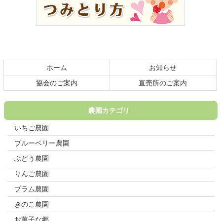
ツ
先
本
頭
文
へ
の
戻
先
る
頭
ホーム
お知らせ
へ
戻
協会のご案内
直売所のご案内
る
農園カテゴリ
いちご農園
ブルーベリー農園
ぶどう農園
りんご農園
プラム農園
きのこ農園
お菓子な郷