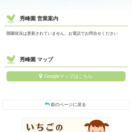
秀峰園 営業案内
開園状況は更新されていません。お電話でお問合せください
秀峰園 マップ
Googleマップはこちら
前のページに戻る
コ
ペ
ン
ー
テ
ジ
ン
の