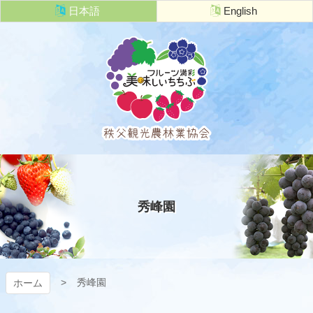
コ
日本語
English
ン
テ
ン
ツ
本
文
へ
ス
キ
秩父観光農
ッ
プ
林業協会
秀峰園
秀峰園
ホーム