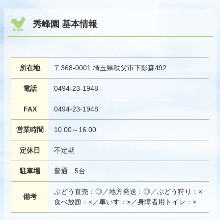
秀峰園 基本情報
所在地
〒368-0001 埼玉県秩父市下影森492
電話
0494-23-1948
FAX
0494-23-1948
営業時間
10:00～16:00
定休日
不定期
駐車場
普通 5台
ぶどう直売：◎／地方発送：◎／ぶどう狩り：×
備考
食べ放題：×／車いす：×／身障者用トイレ：×