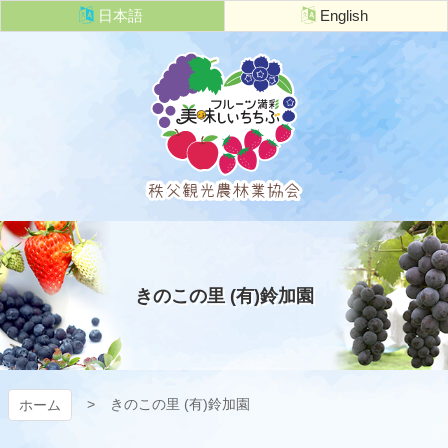
コ
日本語
English
ン
テ
ン
ツ
本
文
へ
ス
キ
秩父観光農
ッ
プ
林業協会
きのこの里 (有)鈴加園
きのこの里 (有)鈴加園
ホーム