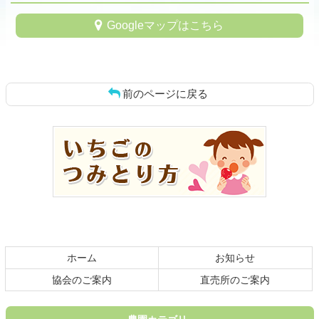
Googleマップはこちら
前のページに戻る
コ
ペ
ン
ー
テ
ジ
ン
の
ツ
先
本
頭
文
へ
の
戻
先
る
頭
ホーム
お知らせ
へ
戻
協会のご案内
直売所のご案内
る