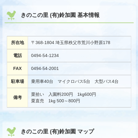
きのこの里 (有)鈴加園 基本情報
所在地
〒368-1804 埼玉県秩父市荒川小野原178
電話
0494-54-1234
FAX
0494-54-2001
駐車場
乗用車40台 マイクロバス5台 大型バス4台
栗拾い 入園料200円 1kg600円
備考
栗直売 1kg 500～800円
きのこの里 (有)鈴加園 マップ