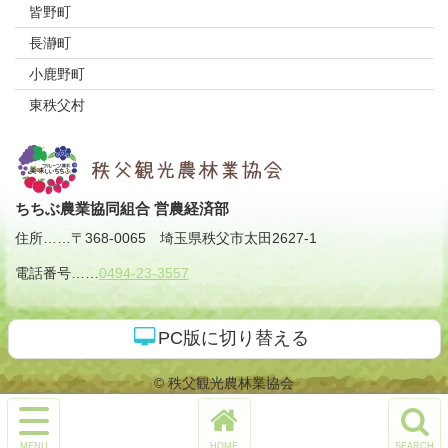
皆野町
長瀞町
小鹿野町
東秩父村
ちちぶ農業協同組合 営農経済部
住所
……
〒368-0065
埼玉県秩父市太田2627-1
電話番号
……
0494-23-3557
PC版に切り替える
© 秩父観光農林業協会
サ
イ
ホ
検