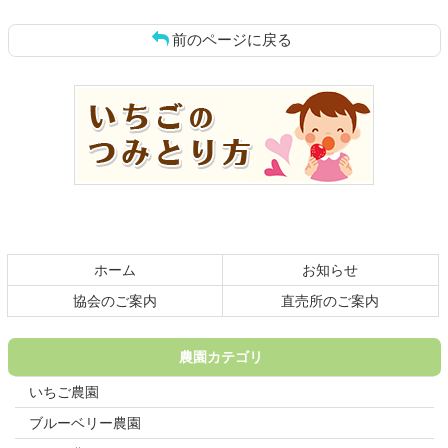
前のページに戻る
コ
ペ
ン
ー
テ
ジ
ン
の
ツ
先
本
頭
文
へ
の
戻
先
る
頭
ホーム
お知らせ
へ
戻
協会のご案内
直売所のご案内
る
農園カテゴリ
いちご農園
ブルーベリー農園