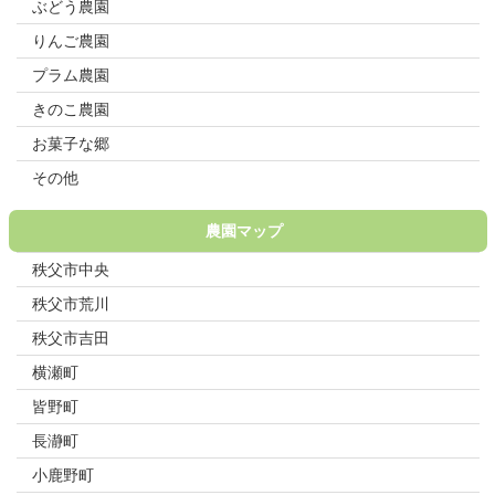
ぶどう農園
りんご農園
プラム農園
きのこ農園
お菓子な郷
その他
農園マップ
秩父市中央
秩父市荒川
秩父市吉田
横瀬町
皆野町
長瀞町
小鹿野町