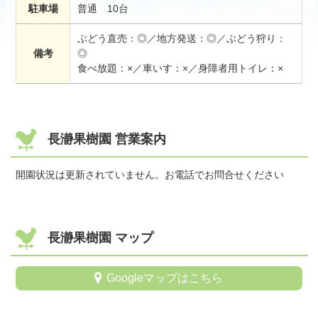
駐車場
普通 10台
ぶどう直売：◎／地方発送：◎／ぶどう狩り：
備考
◎
食べ放題：×／車いす：×／身障者用トイレ：×
長瀞果樹園 営業案内
開園状況は更新されていません。お電話でお問合せください
長瀞果樹園 マップ
Googleマップはこちら