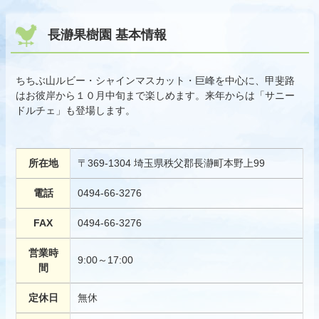
長瀞果樹園 基本情報
ちちぶ山ルビー・シャインマスカット・巨峰を中心に、甲斐路
はお彼岸から１０月中旬まで楽しめます。来年からは「サニー
ドルチェ」も登場します。
所在地
〒369-1304 埼玉県秩父郡長瀞町本野上99
電話
0494-66-3276
FAX
0494-66-3276
営業時
9:00～17:00
間
定休日
無休