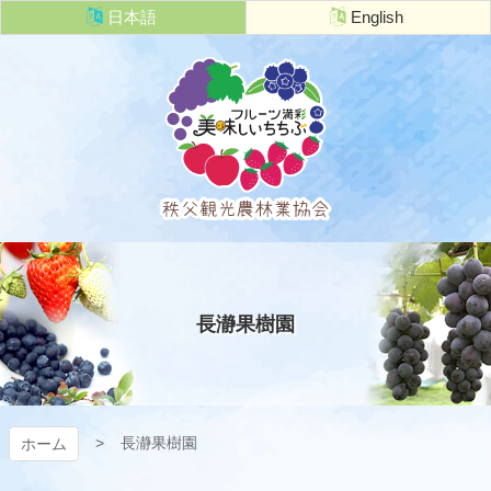
コ
日本語
English
ン
テ
ン
ツ
本
文
へ
ス
キ
秩父観光農
ッ
プ
林業協会
長瀞果樹園
長瀞果樹園
ホーム