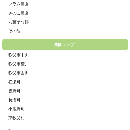
プラム農園
きのこ農園
お菓子な郷
その他
農園マップ
秩父市中央
秩父市荒川
秩父市吉田
横瀬町
皆野町
長瀞町
小鹿野町
東秩父村