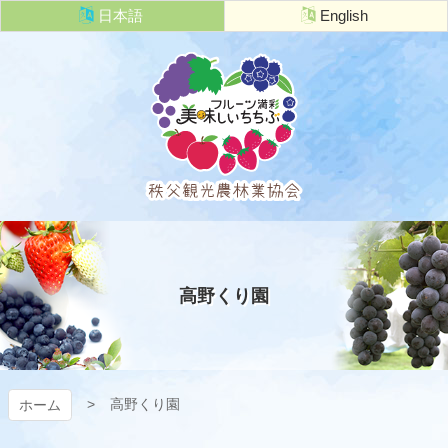
コ
日本語
English
ン
テ
ン
ツ
本
文
へ
ス
キ
秩父観光農
ッ
プ
林業協会
高野くり園
高野くり園
ホーム