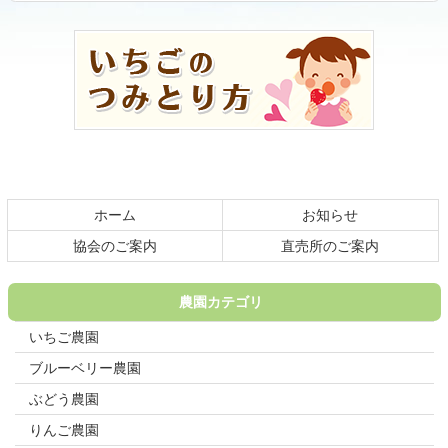
コ
ペ
ン
ー
テ
ジ
ン
の
ツ
先
本
頭
文
へ
の
戻
先
る
頭
ホーム
お知らせ
へ
戻
協会のご案内
直売所のご案内
る
農園カテゴリ
いちご農園
ブルーベリー農園
ぶどう農園
りんご農園