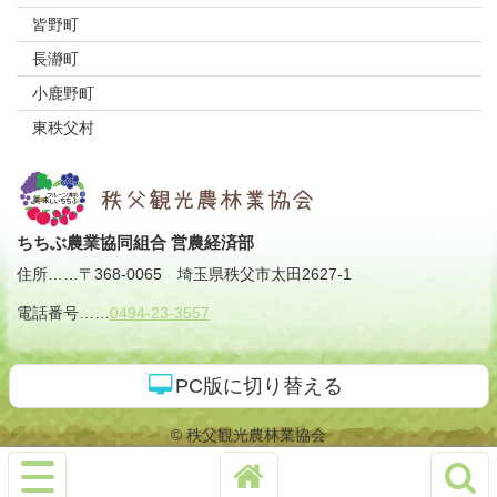
皆野町
長瀞町
小鹿野町
東秩父村
ちちぶ農業協同組合 営農経済部
住所
……
〒368-0065
埼玉県秩父市太田2627-1
電話番号
……
0494-23-3557
PC版に切り替える
© 秩父観光農林業協会
サ
イ