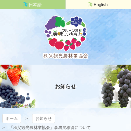
コ
日本語
English
ン
テ
ン
ツ
本
文
へ
ス
キ
秩父観光農
ッ
プ
林業協会
お知らせ
ホーム
お知らせ
「秩父観光農林業協会」事務局移管について