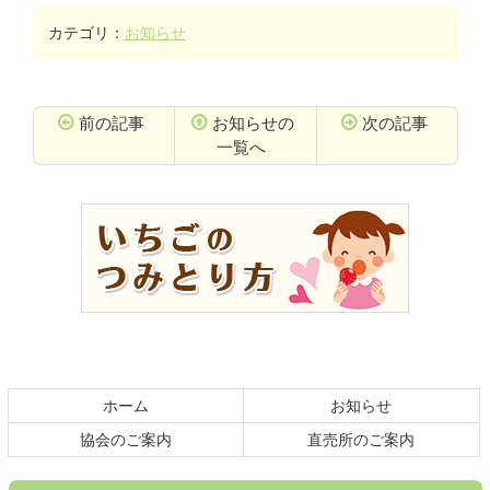
カテゴリ：
お知らせ
前の記事
お知らせの
次の記事
一覧へ
コ
ペ
ン
ー
テ
ジ
ン
の
ツ
先
本
頭
文
へ
の
戻
先
る
頭
ホーム
お知らせ
へ
戻
協会のご案内
直売所のご案内
る