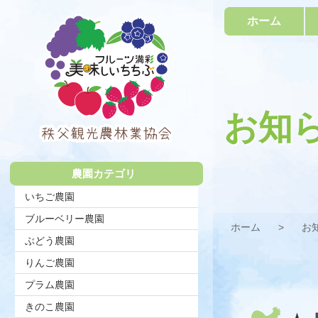
コ
ホーム
ン
テ
ン
ツ
本
文
へ
お知
ス
キ
秩父観光農
ッ
プ
農園カテゴリ
林業協会
いちご農園
ブルーベリー農園
ホーム
お
ぶどう農園
りんご農園
プラム農園
きのこ農園