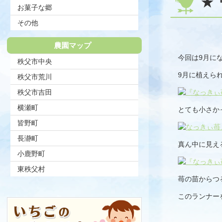
★
お菓子な郷
その他
農園マップ
今回は9月に
秩父市中央
9月に植えら
秩父市荒川
秩父市吉田
横瀬町
とても小さか
皆野町
長瀞町
真ん中に見え
小鹿野町
東秩父村
苺の苗からつ
このランナー