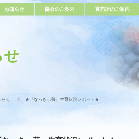
お知らせ
協会のご案内
直売所のご案内
らせ
知らせ
★『なっきぃ苺』生育状況レポート★