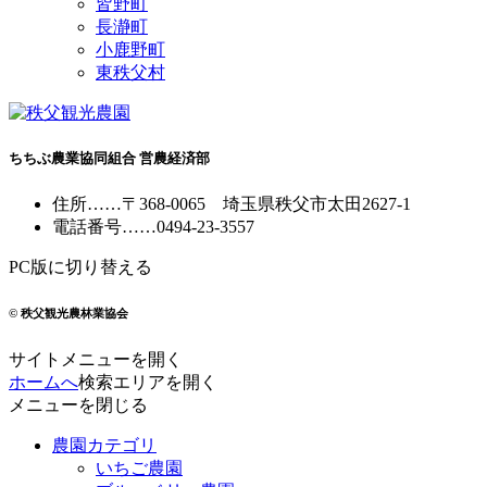
皆野町
長瀞町
小鹿野町
東秩父村
ちちぶ農業協同組合 営農経済部
住所
……
〒368-0065
埼玉県秩父市太田2627-1
電話番号
……
0494-23-3557
PC版に切り替える
© 秩父観光農林業協会
サイトメニューを開く
ホームへ
検索エリアを開く
メニューを閉じる
農園カテゴリ
いちご農園