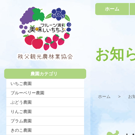
コ
ホーム
ン
テ
ン
ツ
本
文
へ
お知
ス
キ
秩父観光農
ッ
プ
農園カテゴリ
林業協会
いちご農園
ブルーベリー農園
ホーム
お
ぶどう農園
りんご農園
プラム農園
きのこ農園