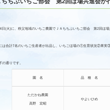
Ａちちぶいちご部会 第2回ほ場共進会が
月14日(火)に、秩父地域のいちご農園でＪＡちちぶいちご部会 第2回ほ
には合計7名のいちご生産者が出品し、いちごほ場の①生育状況②果実
下の通りです。
園 名
品 種 名
ただかね農園
やよいひめ
高野 宏昭