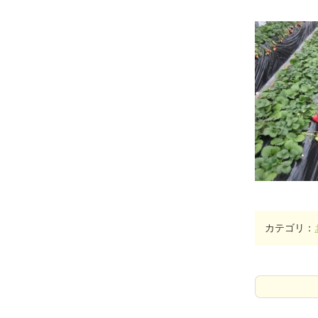
カテゴリ：
コ
ペ