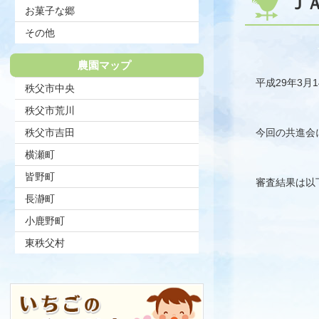
Ｊ
お菓子な郷
その他
農園マップ
平成29年3
秩父市中央
秩父市荒川
秩父市吉田
今回の共進会
横瀬町
皆野町
審査結果は以
長瀞町
小鹿野町
東秩父村