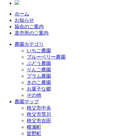
ホーム
お知らせ
協会のご案内
直売所のご案内
農園カテゴリ
いちご農園
ブルーベリー農園
ぶどう農園
りんご農園
プラム農園
きのこ農園
お菓子な郷
その他
農園マップ
秩父市中央
秩父市荒川
秩父市吉田
横瀬町
皆野町