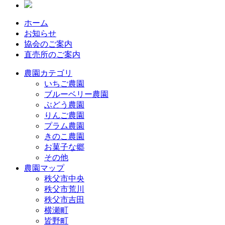
ホーム
お知らせ
協会のご案内
直売所のご案内
農園カテゴリ
いちご農園
ブルーベリー農園
ぶどう農園
りんご農園
プラム農園
きのこ農園
お菓子な郷
その他
農園マップ
秩父市中央
秩父市荒川
秩父市吉田
横瀬町
皆野町