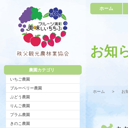
コ
ホーム
ン
テ
ン
ツ
本
文
へ
お知
ス
キ
秩父観光農
ッ
プ
農園カテゴリ
林業協会
いちご農園
ブルーベリー農園
ホーム
お
ぶどう農園
りんご農園
プラム農園
きのこ農園