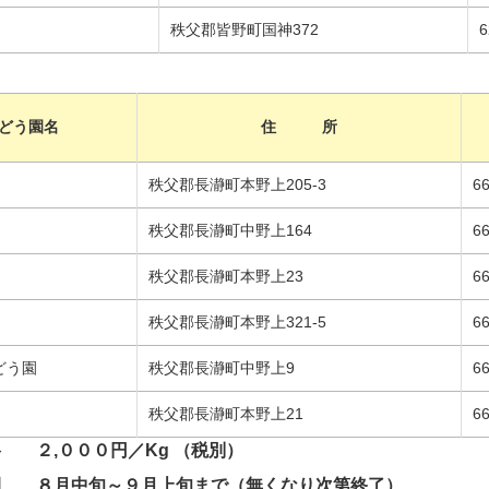
秩父郡皆野町国神372
6
どう園名
住 所
秩父郡長瀞町本野上205-3
66
秩父郡長瀞町中野上164
6
秩父郡長瀞町本野上23
6
秩父郡長瀞町本野上321-5
6
どう園
秩父郡長瀞町中野上9
6
秩父郡長瀞町本野上21
6
 ２,０００円／Kg （税別）
間 ８月中旬～９月上旬まで（無くなり次第終了）