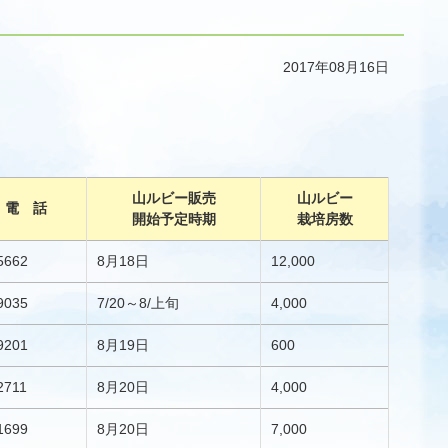
2017年08月16日
山ルビー販売
山ルビー
電 話
開始予定時期
栽培房数
5662
8月18日
12,000
9035
7/20～8/上旬
4,000
9201
8月19日
600
2711
8月20日
4,000
1699
8月20日
7,000