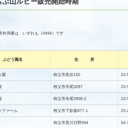
ちぶ山ルビー販売開始時期
市外局番は、いずれも（0494）です
ぶどう園名
住 所
う園
秩父市黒谷150
23-
園
秩父市寺尾3287
23-
園
秩父市寺尾3908-2
23-
ツファーム
秩父市下影森877-1
23-
秩父市荒川日野584
54-