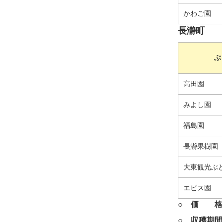
かわご園
長瀞町
ぶ
高田園
みよし園
福島園
長瀞果樹園
大東観光ぶ
エビス園
○ 価 格
○ 収穫期