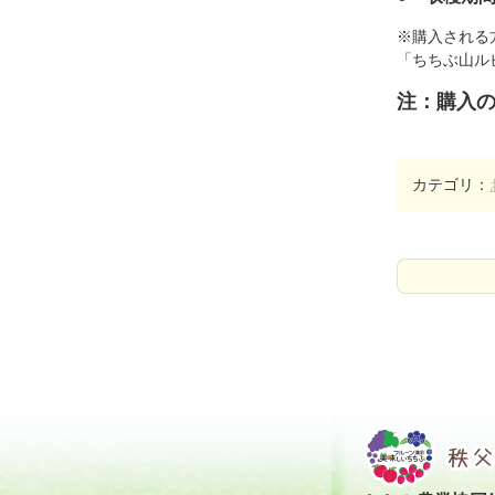
※購入される
「ちちぶ山ル
注：購入
カテゴリ：
コ
ペ
ン
ー
テ
ジ
ン
の
ツ
先
本
頭
文
へ
の
戻