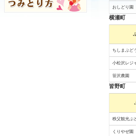
おしどり園
横瀬町
ちしまぶど
小松沢レジ
笹沢農園
皆野町
秩父観光ぶ
くりやぜ園