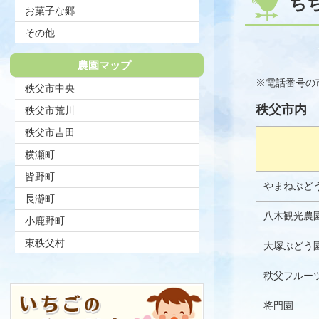
ち
お菓子な郷
その他
農園マップ
※電話番号の
秩父市中央
秩父市内
秩父市荒川
秩父市吉田
横瀬町
皆野町
やまねぶど
長瀞町
八木観光農
小鹿野町
東秩父村
大塚ぶどう
秩父フルー
将門園