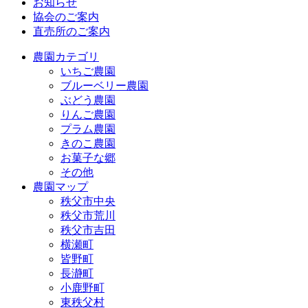
お知らせ
協会のご案内
直売所のご案内
農園カテゴリ
いちご農園
ブルーベリー農園
ぶどう農園
りんご農園
プラム農園
きのこ農園
お菓子な郷
その他
農園マップ
秩父市中央
秩父市荒川
秩父市吉田
横瀬町
皆野町
長瀞町
小鹿野町
東秩父村