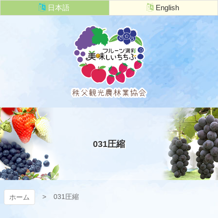
コ
日本語
English
ン
テ
ン
ツ
本
文
へ
ス
キ
秩父観光農
ッ
プ
林業協会
031圧縮
031圧縮
ホーム