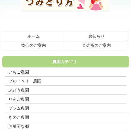
ツ
先
本
頭
文
へ
の
戻
先
る
頭
ホーム
お知らせ
へ
戻
協会のご案内
直売所のご案内
る
農園カテゴリ
いちご農園
ブルーベリー農園
ぶどう農園
りんご農園
プラム農園
きのこ農園
お菓子な郷