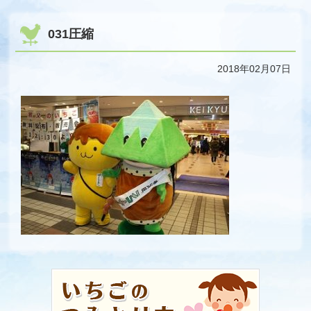
031圧縮
2018年02月07日
コ
ペ
ン
ー
テ
ジ
ン
の