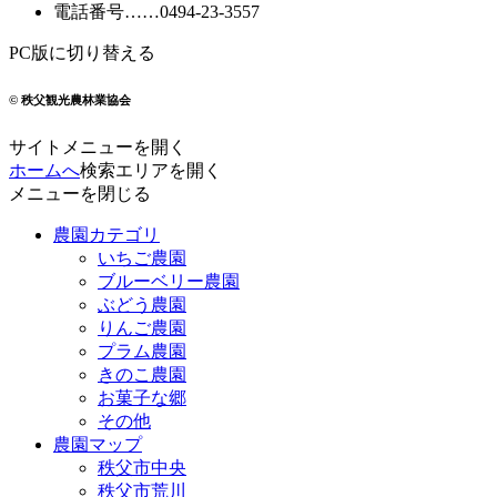
電話番号
……
0494-23-3557
PC版に切り替える
© 秩父観光農林業協会
サイトメニューを開く
ホームへ
検索エリアを開く
メニューを閉じる
農園カテゴリ
いちご農園
ブルーベリー農園
ぶどう農園
りんご農園
プラム農園
きのこ農園
お菓子な郷
その他
農園マップ
秩父市中央
秩父市荒川