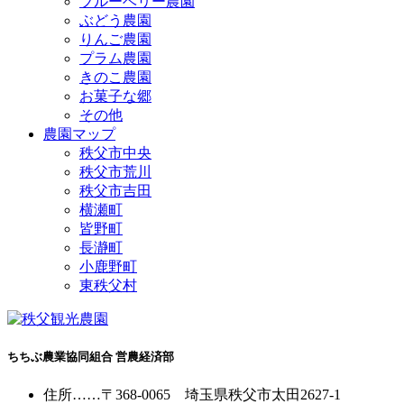
ブルーベリー農園
ぶどう農園
りんご農園
プラム農園
きのこ農園
お菓子な郷
その他
農園マップ
秩父市中央
秩父市荒川
秩父市吉田
横瀬町
皆野町
長瀞町
小鹿野町
東秩父村
ちちぶ農業協同組合 営農経済部
住所
……
〒368-0065
埼玉県秩父市太田2627-1