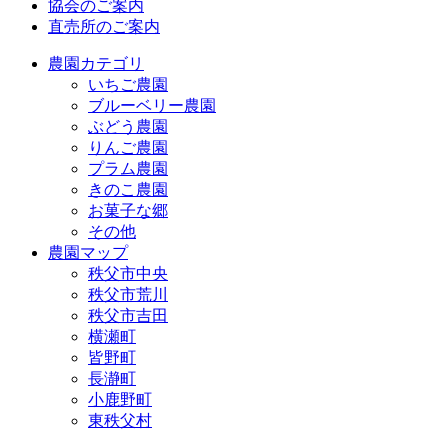
協会のご案内
直売所のご案内
農園カテゴリ
いちご農園
ブルーベリー農園
ぶどう農園
りんご農園
プラム農園
きのこ農園
お菓子な郷
その他
農園マップ
秩父市中央
秩父市荒川
秩父市吉田
横瀬町
皆野町
長瀞町
小鹿野町
東秩父村