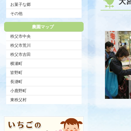
大
お菓子な郷
その他
農園マップ
秩父市中央
秩父市荒川
秩父市吉田
横瀬町
皆野町
長瀞町
小鹿野町
東秩父村
コ
ペ
ン
ー
テ
ジ
ン
の