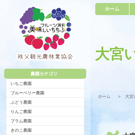
コ
ホーム
ン
テ
ン
ツ
本
文
へ
大宮
ス
キ
秩父観光農
ッ
プ
農園カテゴリ
林業協会
いちご農園
ブルーベリー農園
ホーム
大宮
ぶどう農園
りんご農園
プラム農園
きのこ農園