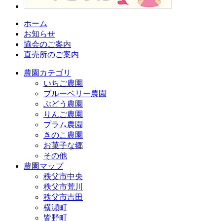
ホーム
お知らせ
協会のご案内
直売所のご案内
農園カテゴリ
いちご農園
ブルーベリー農園
ぶどう農園
りんご農園
プラム農園
きのこ農園
お菓子な郷
その他
農園マップ
秩父市中央
秩父市荒川
秩父市吉田
横瀬町
皆野町