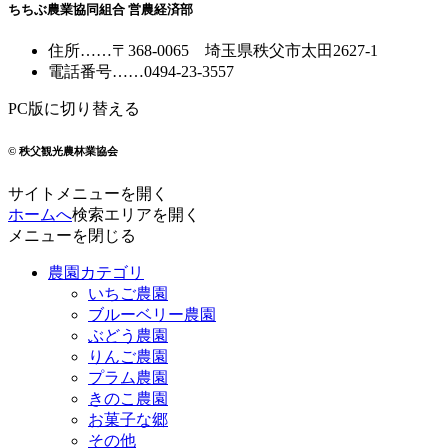
ちちぶ農業協同組合 営農経済部
住所
……
〒368-0065
埼玉県秩父市太田2627-1
電話番号
……
0494-23-3557
PC版に切り替える
© 秩父観光農林業協会
サイトメニューを開く
ホームへ
検索エリアを開く
メニューを閉じる
農園カテゴリ
いちご農園
ブルーベリー農園
ぶどう農園
りんご農園
プラム農園
きのこ農園
お菓子な郷
その他