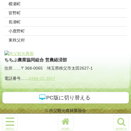
横瀬町
皆野町
長瀞町
小鹿野町
東秩父村
ちちぶ農業協同組合 営農経済部
住所
……
〒368-0065
埼玉県秩父市太田2627-1
電話番号
……
0494-23-3557
PC版に切り替える
© 秩父観光農林業協会
サ
イ
ホ
検