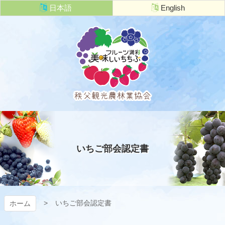
コ
日本語
English
ン
テ
ン
ツ
本
文
へ
ス
キ
秩父観光農
ッ
プ
林業協会
いちご部会認定書
いちご部会認定書
ホーム