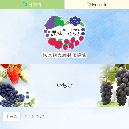
コ
日本語
English
ン
テ
ン
ツ
本
文
へ
ス
キ
秩父観光農
ッ
プ
林業協会
いちご
いちご
ホーム