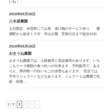
いね！…
2016年05月18日
八木原農園
土日限定、休憩所にてお茶、漬け物のサービス有り 横
瀬駅から徒歩１０分 羊山公園、芝桜の丘まで徒歩10分
2016年05月18日
おきうね農園
おきうね農園では、土耕栽培と高設栽培があります。いち
ごも２〜３種類の食べ比べが出来ます。予約販売で、あま
りん、県内唯一の白いちごの淡雪もあります。 売店では、
手作りジェラートなどもあります。ジェラートは農園で生
産・収穫…
1 / 3
1
2
3
»