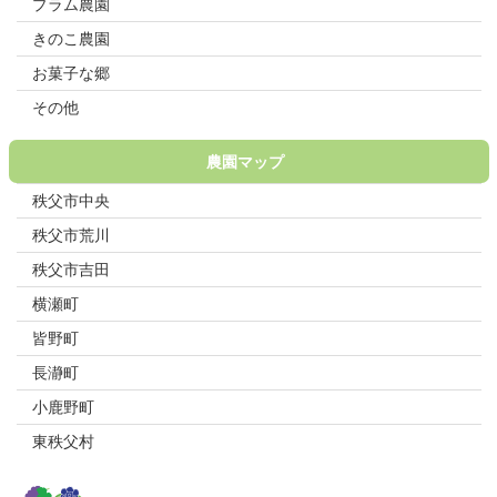
プラム農園
きのこ農園
お菓子な郷
その他
農園マップ
秩父市中央
秩父市荒川
秩父市吉田
横瀬町
皆野町
長瀞町
小鹿野町
東秩父村