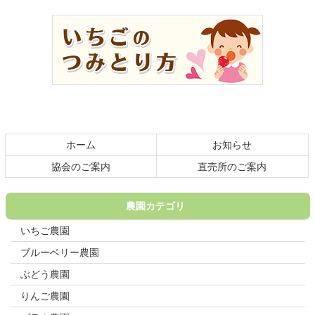
コ
ペ
ン
ー
テ
ジ
ン
の
ツ
先
本
頭
文
へ
の
戻
先
る
頭
ホーム
お知らせ
へ
戻
協会のご案内
直売所のご案内
る
農園カテゴリ
いちご農園
ブルーベリー農園
ぶどう農園
りんご農園