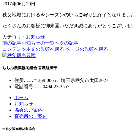
2017年06月20日
秩父地域における今シーズンのいちご狩りは終了となりまし
たくさんのお客様に御来園いただき誠にありがとうございま
カテゴリ：
お知らせ
前の記事
お知らせの一覧へ
次の記事
コンテンツ本文の先頭へ戻る
ページの先頭へ戻る
ちちぶ農業協同組合 営農経済部
住所
……
〒368-0065
埼玉県秩父市太田2627-1
電話番号
……
0494-23-3557
ホーム
お知らせ
協会のご案内
直売所のご案内
© 秩父観光農林業協会