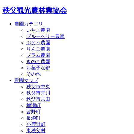
秩父観光農林業協会
農園カテゴリ
いちご農園
ブルーベリー農園
ぶどう農園
りんご農園
プラム農園
きのこ農園
お菓子な郷
その他
農園マップ
秩父市中央
秩父市荒川
秩父市吉田
横瀬町
皆野町
長瀞町
小鹿野町
東秩父村