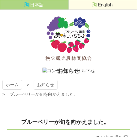
コ
日本語
English
ン
テ
ン
ツ
本
文
へ
ス
キ
秩父観光農
ッ
お知らせ
プ
林業協会
ホーム
お知らせ
ブルーベリーが旬を向かえました。
ブルーベリーが旬を向かえました。