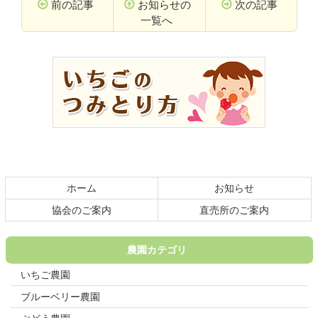
前の記事
お知らせの
次の記事
一覧へ
コ
ペ
ン
ー
テ
ジ
ン
の
ツ
先
本
頭
文
へ
の
戻
先
る
頭
ホーム
お知らせ
へ
戻
協会のご案内
直売所のご案内
る
農園カテゴリ
いちご農園
ブルーベリー農園