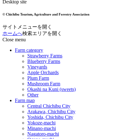
Desktop site
© Chichibu Tourism, Agriculture and Forestry Association
サイトメニューを開く
ホームへ
検索エリアを開く
Close menu
Farm category
Strawberry Farms
Blueberry Farms
Vineyards
Apple Orchards
Plum Farm
Mushroom Farm
Okashi na Kuni (sweets)
Other
Farm map
Central Chichibu City
Arakawa, Chichibu City
Yoshida, Chichibu City
Yokoze-machi
Minano-machi
Nagatoro-machi