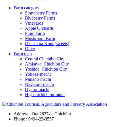
Farm category
Strawberry Farms
Blueberry Farms
Vineyards
Apple Orchards
Plum Farm
Mushroom Farm
Okashi na Kuni (sweets)
Other
Farm map
Central Chichibu City
Arakawa, Chichibu City
Yoshida, Chichibu City
Yokoze-machi
Minano-machi
Nagatoro-machi
Ogano-machi
Higashichichibu-mura
Address : Ota 2627-1, Chichibu
Phone :
0494-23-3557