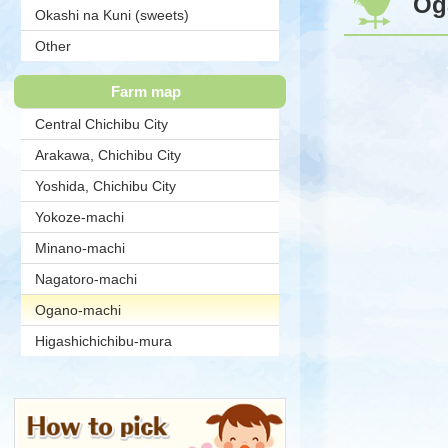
Og
Okashi na Kuni (sweets)
Association
Other
Farm map
Central Chichibu City
Arakawa, Chichibu City
Yoshida, Chichibu City
Yokoze-machi
Minano-machi
Nagatoro-machi
現在のページ
Ogano-machi
Higashichichibu-mura