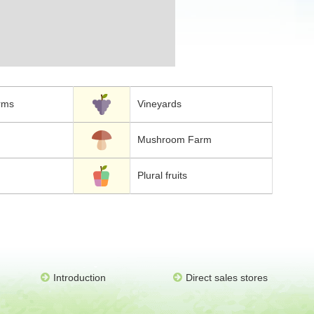
rms
Vineyards
Mushroom Farm
Plural fruits
Introduction
Direct sales stores