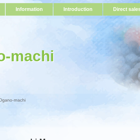
Information
Introduction
Direct sale
o-machi
Ogano-machi