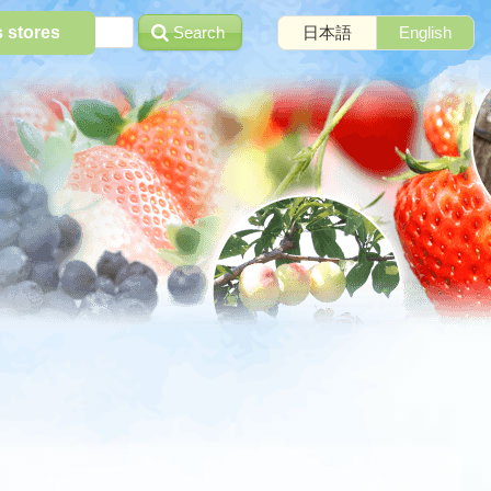
Search
日本語
English
s stores