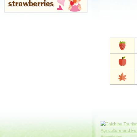
コ
ペ
ン
ー
テ
ジ
ン
の
ツ
先
本
頭
文
へ
の
戻