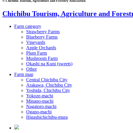
© Chichibu Tourism, Agriculture and Forestry Association
Chichibu Tourism, Agriculture and Forestr
Farm category
Strawberry Farms
Blueberry Farms
Vineyards
Apple Orchards
Plum Farm
Mushroom Farm
Okashi na Kuni (sweets)
Other
Farm map
Central Chichibu City
Arakawa, Chichibu City
Yoshida, Chichibu City
Yokoze-machi
Minano-machi
Nagatoro-machi
Ogano-machi
Higashichichibu-mura