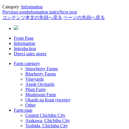
Category :
Information
Previous post
Information
index
Next post
コンテンツ本文の先頭へ戻る
ページの先頭へ戻る
Front Page
Information
Introduction
Direct sales stores
Farm category
Strawberry Farms
Blueberry Farms
Vineyards
Apple Orchards
Plum Farm
Mushroom Farm
Okashi na Kuni (sweets)
Other
Farm map
Central Chichibu City
Arakawa, Chichibu City
Yoshida, Chichibu City