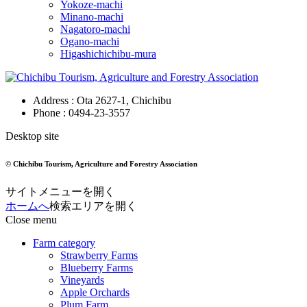
Yokoze-machi
Minano-machi
Nagatoro-machi
Ogano-machi
Higashichichibu-mura
Address : Ota 2627-1, Chichibu
Phone :
0494-23-3557
Desktop site
© Chichibu Tourism, Agriculture and Forestry Association
サイトメニューを開く
ホームへ
検索エリアを開く
Close menu
Farm category
Strawberry Farms
Blueberry Farms
Vineyards
Apple Orchards
Plum Farm